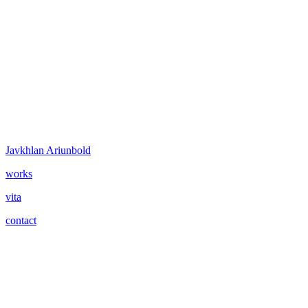
Javkhlan Ariunbold
works
vita
contact