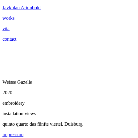
Javkhlan Ariunbold
works
vita
contact
Weisse Gazelle
2020
embroidery
installation views
quinto quarto das fünfte viertel, Duisburg
impressum